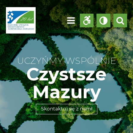
UCZYŃMY WSPÓLNIE
Czystsze
Mazury
Skontaktuj się z nami!