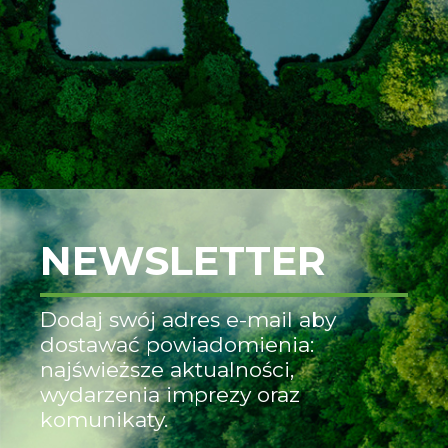
NEWSLETTER
Dodaj swój adres e-mail aby
dostawać powiadomienia:
najświeższe aktualności,
wydarzenia imprezy oraz
komunikaty.